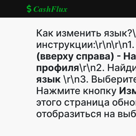
CashFlux
Как изменить язык?\
инструкции:\r\n\r\n1
(вверху справа) - Н
профиля
\r\n2. Найд
язык
\r\n3. Выберите
Нажмите кнопку
Из
этого страница обно
отобразиться на вы