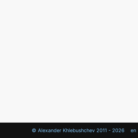
© Alexander Khlebushchev 2011 -
2026
en