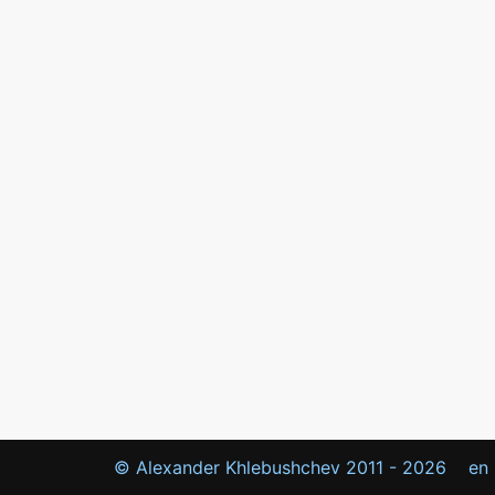
© Alexander Khlebushchev 2011 -
2026
en